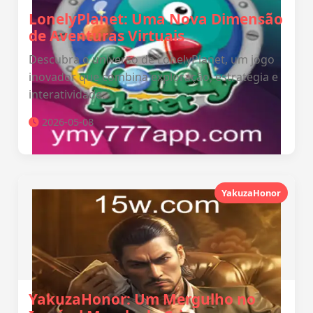
LonelyPlanet: Uma Nova Dimensão
de Aventuras Virtuais
Descubra o universo de LonelyPlanet, um jogo
inovador que combina exploração, estratégia e
interatividade.
2026-05-08
YakuzaHonor
YakuzaHonor: Um Mergulho no