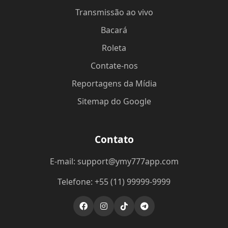
Transmissão ao vivo
Bacará
Roleta
Contate-nos
Reportagens da Mídia
Sitemap do Google
Contato
E-mail: support@ymy777app.com
Telefone: +55 (11) 99999-9999