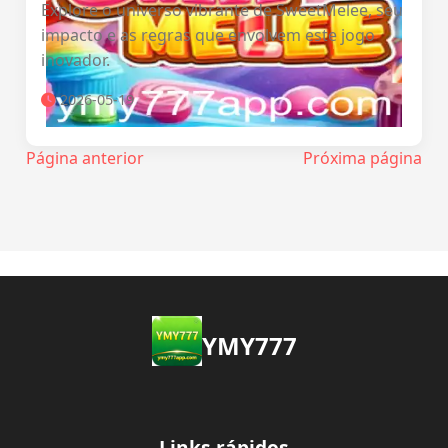
Explore o universo vibrante de SweetMelee, seu
impacto e as regras que envolvem este jogo
inovador.
2026-05-19
Página anterior
Próxima página
YMY777
Links rápidos