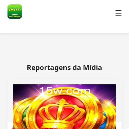
Reportagens da Mídia