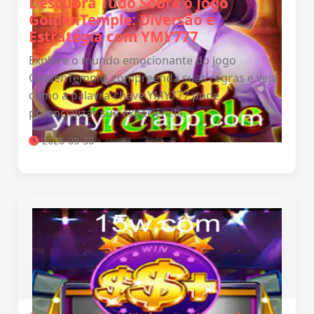
Descubra Tudo Sobre o Jogo
GoldenTemple: Diversão e
Estratégia com YMY777
Explore o mundo emocionante do jogo
GoldenTemple, compreenda suas regras e veja
como a palavra-chave YMY777 pode
potencializar sua experiência.
2026-05-30