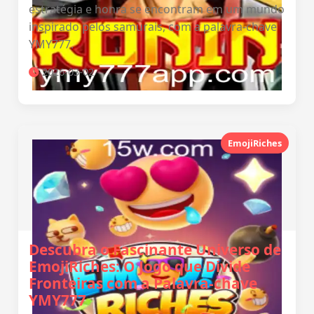
estratégia e honra se encontram em um mundo
inspirado pelos samurais, com a palavra-chave
YMY777.
2026-03-02
EmojiRiches
Descubra o Fascinante Universo de
EmojiRiches: O Jogo que Divide
Fronteiras com a Palavra-chave
YMY777