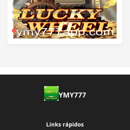
Saiba tudo sobre o jogo de azar LuckyWheel,
sua introdução, regras e como se destaca no
cenário atual.
2026-03-16
YMY777
Links rápidos