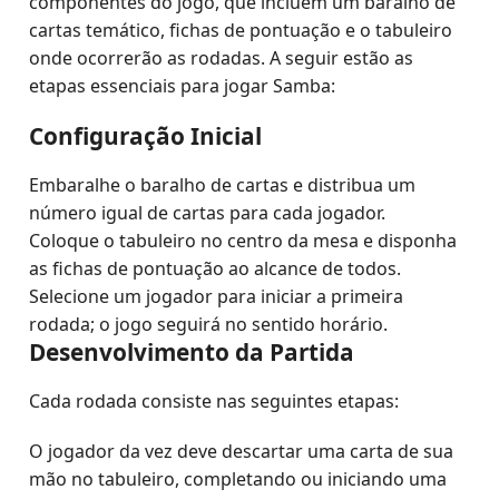
componentes do jogo, que incluem um baralho de
cartas temático, fichas de pontuação e o tabuleiro
onde ocorrerão as rodadas. A seguir estão as
etapas essenciais para jogar Samba:
Configuração Inicial
Embaralhe o baralho de cartas e distribua um
número igual de cartas para cada jogador.
Coloque o tabuleiro no centro da mesa e disponha
as fichas de pontuação ao alcance de todos.
Selecione um jogador para iniciar a primeira
rodada; o jogo seguirá no sentido horário.
Desenvolvimento da Partida
Cada rodada consiste nas seguintes etapas:
O jogador da vez deve descartar uma carta de sua
mão no tabuleiro, completando ou iniciando uma