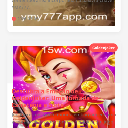
contemporânea incorporada na palavra-chave
YMY777.
2026-03-05
GoldenJoker
Descubra a Emoção de
GoldenJoker: Uma Jornada de
Estratégia e Sorte
Jogadores de todo o mundo embarcam em uma
aventura eletrizante com GoldenJoker, um jogo