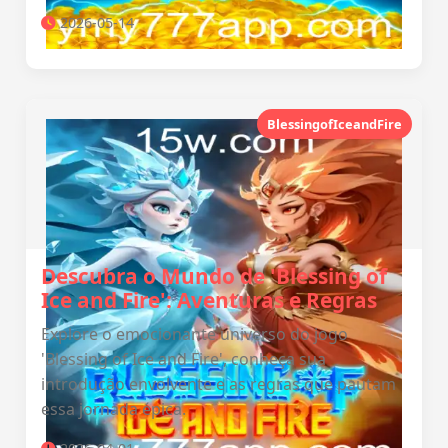
2026-05-14
BlessingofIceandFire
Descubra o Mundo de 'Blessing of
Ice and Fire': Aventuras e Regras
Explore o emocionante universo do jogo
'Blessing of Ice and Fire', conheça sua
introdução envolvente e as regras que pautam
essa jornada épica.