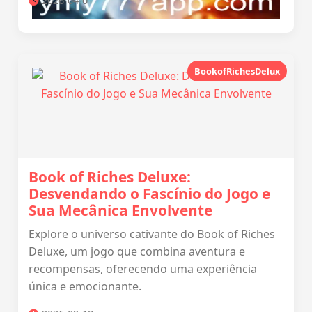
2026-04-01
BookofRichesDelux
Book of Riches Deluxe:
Desvendando o Fascínio do Jogo e
Sua Mecânica Envolvente
Explore o universo cativante do Book of Riches
Deluxe, um jogo que combina aventura e
recompensas, oferecendo uma experiência
única e emocionante.