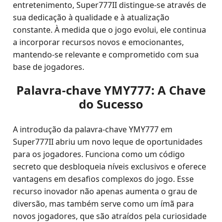
entretenimento, Super777II distingue-se através de
sua dedicação à qualidade e à atualização
constante. À medida que o jogo evolui, ele continua
a incorporar recursos novos e emocionantes,
mantendo-se relevante e comprometido com sua
base de jogadores.
Palavra-chave YMY777: A Chave
do Sucesso
A introdução da palavra-chave YMY777 em
Super777II abriu um novo leque de oportunidades
para os jogadores. Funciona como um código
secreto que desbloqueia níveis exclusivos e oferece
vantagens em desafios complexos do jogo. Esse
recurso inovador não apenas aumenta o grau de
diversão, mas também serve como um ímã para
novos jogadores, que são atraídos pela curiosidade